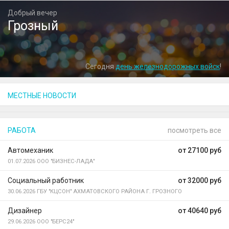
Добрый вечер
Грозный
Сегодня
день железнодорожных войск
!
МЕСТНЫЕ НОВОСТИ
РАБОТА
посмотреть все
Автомеханик
от 27100 руб
01.07.2026
ООО "БИЗНЕС-ЛАДА"
Социальный работник
от 32000 руб
30.06.2026
ГБУ "КЦСОН" АХМАТОВСКОГО РАЙОНА Г. ГРОЗНОГО
Дизайнер
от 40640 руб
29.06.2026
ООО "БЕРС24"